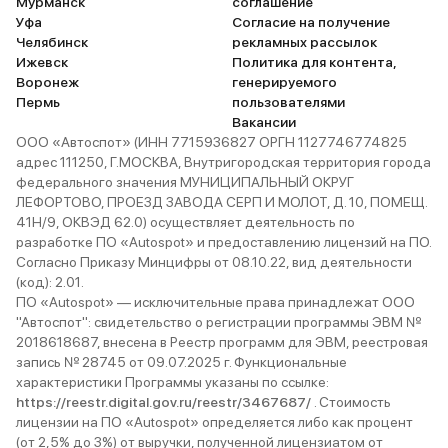
Мурманск
соглашение
Уфа
Согласие на получение
Челябинск
рекламных рассылок
Ижевск
Политика для контента,
Воронеж
генерируемого
Пермь
пользователями
Вакансии
ООО «Автоспот» (ИНН 7715936827 ОРГН 1127746774825
адрес 111250, Г.МОСКВА, Внутригородская территория города
федерального значения МУНИЦИПАЛЬНЫЙ ОКРУГ
ЛЕФОРТОВО, ПРОЕЗД ЗАВОДА СЕРП И МОЛОТ, Д. 10, ПОМЕЩ.
41Н/9, ОКВЭД 62.0) осуществляет деятельность по
разработке ПО «Autospot» и предоставлению лицензий на ПО.
Согласно Приказу Минцифры от 08.10.22, вид деятельности
(код): 2.01.
ПО «Autospot» — исключительные права принадлежат ООО
"Автоспот": свидетельство о регистрации программы ЭВМ №
2018618687, внесена в Реестр программ для ЭВМ, реестровая
запись № 28745 от 09.07.2025 г. Функциональные
характеристики Программы указаны по ссылке:
https://reestr.digital.gov.ru/reestr/3467687/
. Стоимость
лицензии на ПО «Autospot» определяется либо как процент
(от 2,5% до 3%) от выручки, полученной лицензиатом от