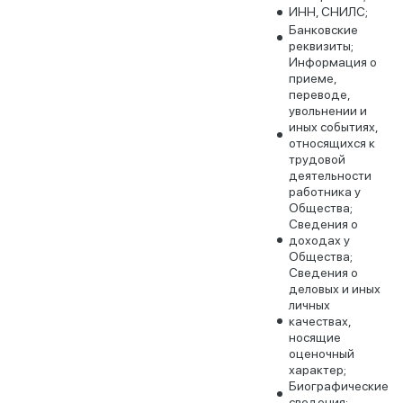
ИНН, СНИЛС;
Банковские
реквизиты;
Информация о
приеме,
переводе,
увольнении и
иных событиях,
относящихся к
трудовой
деятельности
работника у
Общества;
Сведения о
доходах у
Общества;
Сведения о
деловых и иных
личных
качествах,
носящие
оценочный
характер;
Биографические
сведения;