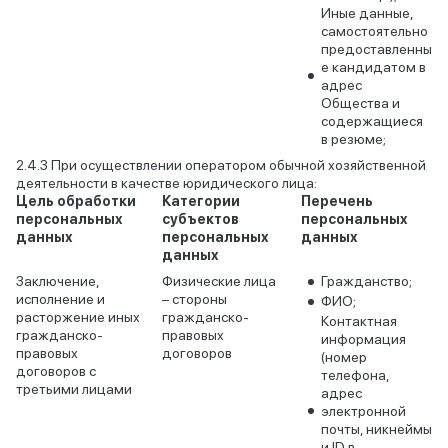
Иные данные,
самостоятельно
предоставленны
е кандидатом в
адрес
Общества и
содержащиеся
в резюме;
При осуществлении оператором обычной хозяйственной
деятельности в качестве юридического лица:
Цель обработки
Категории
Перечень
персональных
субъектов
персональных
данных
персональных
данных
данных
Заключение,
Физические лица
Гражданство;
исполнение и
– стороны
ФИО;
расторжение иных
гражданско-
Контактная
гражданско-
правовых
информация
правовых
договоров
(номер
договоров с
телефона,
третьими лицами
адрес
электронной
почты, никнеймы
и ID в