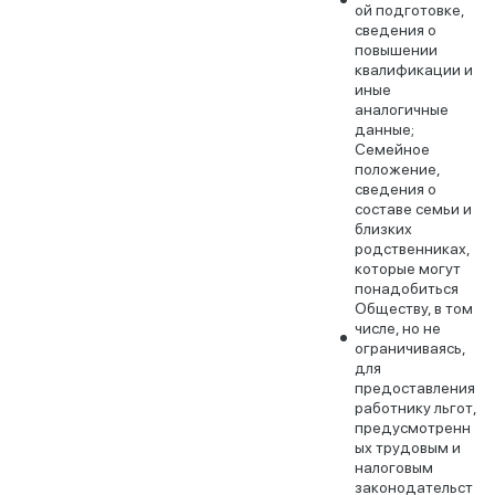
ой подготовке,
сведения о
повышении
квалификации и
иные
аналогичные
данные;
Семейное
положение,
сведения о
составе семьи и
близких
родственниках,
которые могут
понадобиться
Обществу, в том
числе, но не
ограничиваясь,
для
предоставления
работнику льгот,
предусмотренн
ых трудовым и
налоговым
законодательст