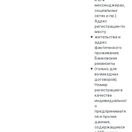
мессенджерах,
социальных
сетях и пр.);
Адрес
регистрации по
месту
жительства и
адрес
фактического
проживания;
Банковские
реквизиты
(только для
возмездных
договоров);
Номер
регистрации в
качестве
индивидуальног
о
предпринимате
ля и прочие
данные,
содержащиеся