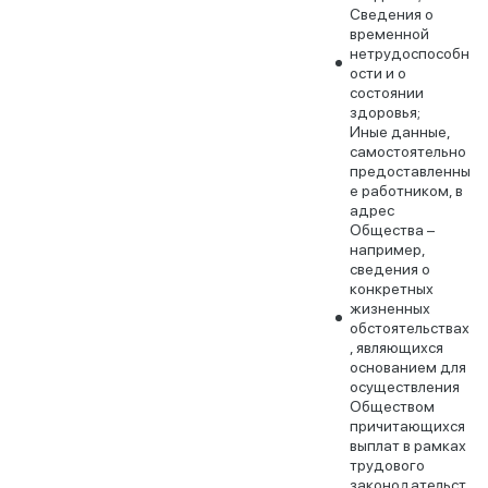
Сведения о
временной
нетрудоспособн
ости и о
состоянии
здоровья;
Иные данные,
самостоятельно
предоставленны
е работником, в
адрес
Общества –
например,
сведения о
конкретных
жизненных
обстоятельствах
, являющихся
основанием для
осуществления
Обществом
причитающихся
выплат в рамках
трудового
законодательст