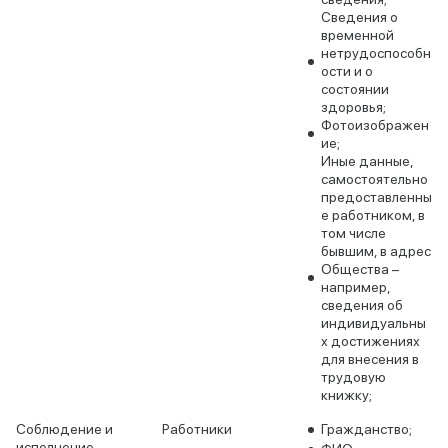
Сведения о
временной
нетрудоспособн
ости и о
состоянии
здоровья;
Фотоизображен
ие;
Иные данные,
самостоятельно
предоставленны
е работником, в
том числе
бывшим, в адрес
Общества –
например,
сведения об
индивидуальны
х достижениях
для внесения в
трудовую
книжку;
Соблюдение и
Работники
Гражданство;
исполнение