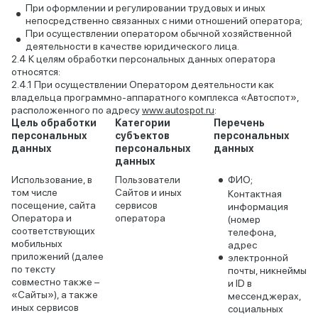
При оформлении и регулировании трудовых и иных
непосредственно связанных с ними отношений оператора;
При осуществлении оператором обычной хозяйственной
деятельности в качестве юридического лица.
К целям обработки персональных данных оператора
относятся:
При осуществлении Оператором деятельности как
владельца программно-аппаратного комплекса «Автоспот»,
расположенного по адресу
www.autospot.ru
:
Цель обработки
Категории
Перечень
персональных
субъектов
персональных
данных
персональных
данных
данных
Использование, в
Пользователи
ФИО;
том числе
Сайтов и иных
Контактная
посещение, сайта
сервисов
информация
Оператора и
оператора
(номер
соответствующих
телефона,
мобильных
адрес
приложений (далее
электронной
по тексту
почты, никнеймы
совместно также –
и ID в
«Сайты»), а также
мессенджерах,
иных сервисов
социальных