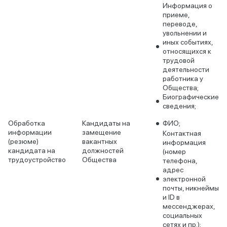
Информация о
приеме,
переводе,
увольнении и
иных событиях,
относящихся к
трудовой
деятельности
работника у
Общества;
Биографические
сведения;
Обработка
Кандидаты на
ФИО;
информации
замещение
Контактная
(резюме)
вакантных
информация
кандидата на
должностей
(номер
трудоустройство
Общества
телефона,
адрес
электронной
почты, никнеймы
и ID в
мессенджерах,
социальных
сетях и пр.);