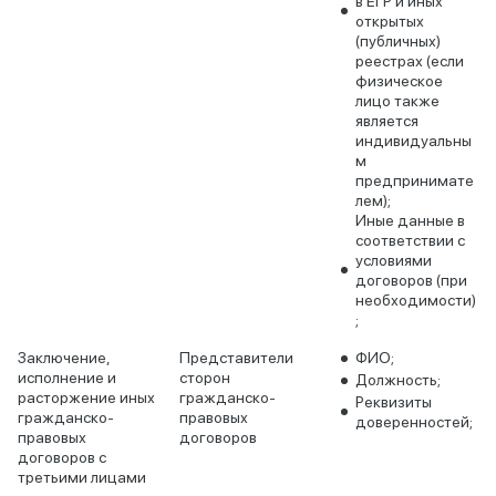
в ЕГР и иных
открытых
(публичных)
реестрах (если
физическое
лицо также
является
индивидуальны
м
предпринимате
лем);
Иные данные в
соответствии с
условиями
договоров (при
необходимости)
;
Заключение,
Представители
ФИО;
исполнение и
сторон
Должность;
расторжение иных
гражданско-
Реквизиты
гражданско-
правовых
доверенностей;
правовых
договоров
договоров с
третьими лицами