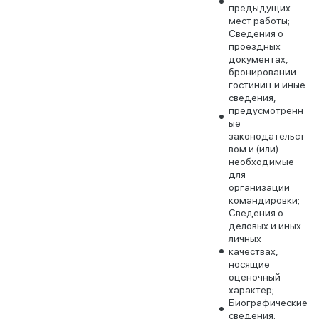
предыдущих
мест работы;
Сведения о
проездных
документах,
бронировании
гостиниц и иные
сведения,
предусмотренн
ые
законодательст
вом и (или)
необходимые
для
организации
командировки;
Сведения о
деловых и иных
личных
качествах,
носящие
оценочный
характер;
Биографические
сведения;