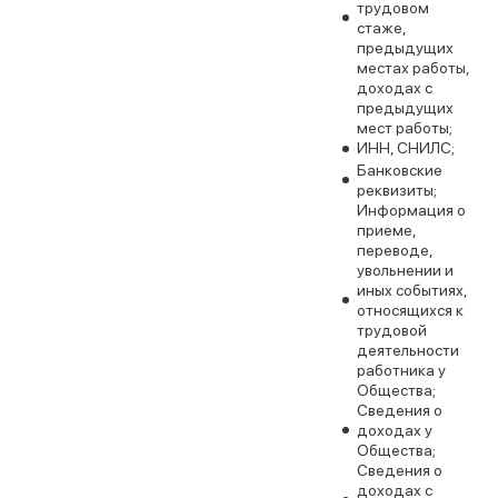
трудовом
стаже,
предыдущих
местах работы,
доходах с
предыдущих
мест работы;
ИНН, СНИЛС;
Банковские
реквизиты;
Информация о
приеме,
переводе,
увольнении и
иных событиях,
относящихся к
трудовой
деятельности
работника у
Общества;
Сведения о
доходах у
Общества;
Сведения о
доходах с