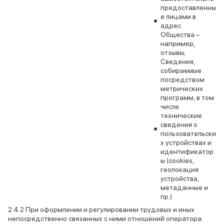
предоставленны
е лицами в
адрес
Общества –
например,
отзывы;
Сведения,
собираемые
посредством
метрических
программ, в том
числе
технические
сведения о
пользовательски
х устройствах и
идентификатор
ы (cookies,
геолокация
устройства,
метаданные и
пр.)
При оформлении и регулировании трудовых и иных
непосредственно связанных с ними отношений оператора: