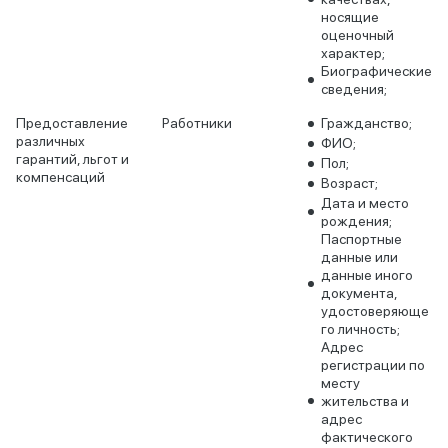
носящие
оценочный
характер;
Биографические
сведения;
Предоставление
Работники
Гражданство;
различных
ФИО;
гарантий, льгот и
Пол;
компенсаций
Возраст;
Дата и место
рождения;
Паспортные
данные или
данные иного
документа,
удостоверяюще
го личность;
Адрес
регистрации по
месту
жительства и
адрес
фактического