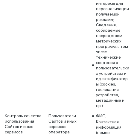
интересы для
персонализации
получаемой
рекламы;
Сведения,
собираемые
посредством
метрических
программ, в том
числе
технические
сведения о
пользовательски
х устройствах и
идентификатор
ы (cookies,
геолокация
устройства,
метаданные и
пр.)
Контроль качества
Пользователи
ФИО;
использования
Сайтов и иных
Контактная
Сайтов и иных
сервисов
информация
сервисов
оператора
(номер