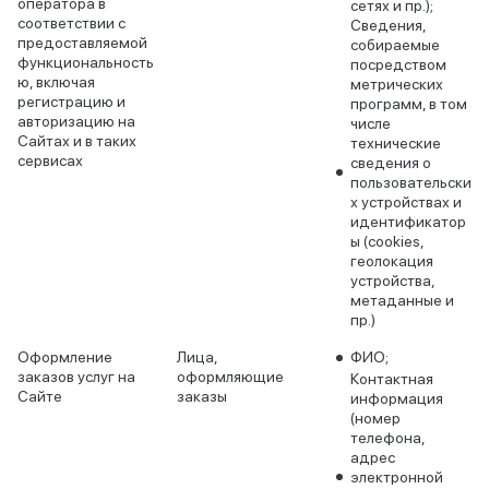
оператора в
сетях и пр.);
соответствии с
Сведения,
предоставляемой
собираемые
функциональность
посредством
ю, включая
метрических
регистрацию и
программ, в том
авторизацию на
числе
Сайтах и в таких
технические
сервисах
сведения о
пользовательски
х устройствах и
идентификатор
ы (cookies,
геолокация
устройства,
метаданные и
пр.)
Оформление
Лица,
ФИО;
заказов услуг на
оформляющие
Контактная
Сайте
заказы
информация
(номер
телефона,
адрес
электронной