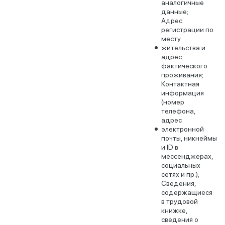
аналогичные
данные;
Адрес
регистрации по
месту
жительства и
адрес
фактического
проживания;
Контактная
информация
(номер
телефона,
адрес
электронной
почты, никнеймы
и ID в
мессенджерах,
социальных
сетях и пр.);
Сведения,
содержащиеся
в трудовой
книжке,
сведения о