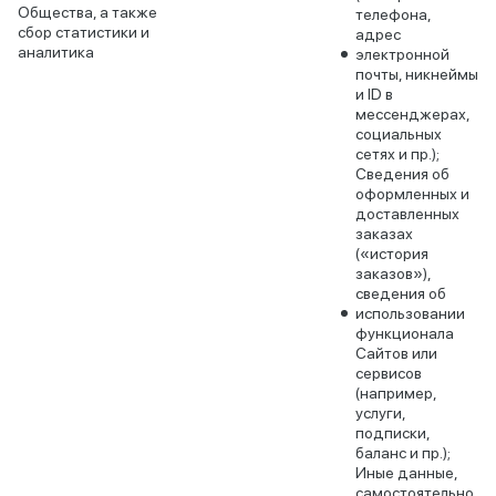
Общества, а также
телефона,
сбор статистики и
адрес
аналитика
электронной
почты, никнеймы
и ID в
мессенджерах,
социальных
сетях и пр.);
Сведения об
оформленных и
доставленных
заказах
(«история
заказов»),
сведения об
использовании
функционала
Сайтов или
сервисов
(например,
услуги,
подписки,
баланс и пр.);
Иные данные,
самостоятельно