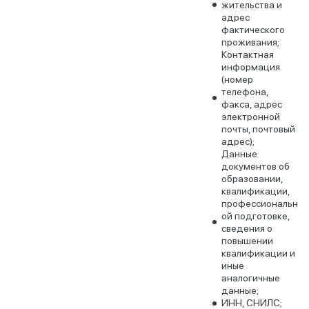
жительства и
адрес
фактического
проживания;
Контактная
информация
(номер
телефона,
факса, адрес
электронной
почты, почтовый
адрес);
Данные
документов об
образовании,
квалификации,
профессиональн
ой подготовке,
сведения о
повышении
квалификации и
иные
аналогичные
данные;
ИНН, СНИЛС;