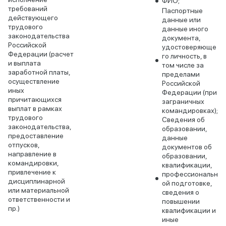
ФИО;
требований
Паспортные
действующего
данные или
трудового
данные иного
законодательства
документа,
Российской
удостоверяюще
Федерации (расчет
го личность, в
и выплата
том числе за
заработной платы,
пределами
осуществление
Российской
иных
Федерации (при
причитающихся
заграничных
выплат в рамках
командировках);
трудового
Сведения об
законодательства,
образовании,
предоставление
данные
отпусков,
документов об
направление в
образовании,
командировки,
квалификации,
привлечение к
профессиональн
дисциплинарной
ой подготовке,
или материальной
сведения о
ответственности и
повышении
пр.)
квалификации и
иные