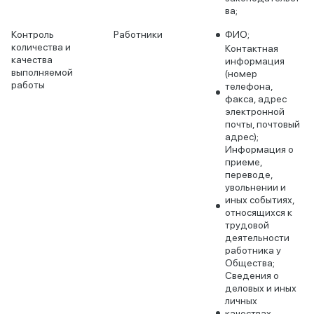
ва;
Контроль
Работники
ФИО;
количества и
Контактная
качества
информация
выполняемой
(номер
работы
телефона,
факса, адрес
электронной
почты, почтовый
адрес);
Информация о
приеме,
переводе,
увольнении и
иных событиях,
относящихся к
трудовой
деятельности
работника у
Общества;
Сведения о
деловых и иных
личных
качествах,