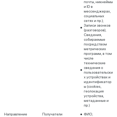
почты, никнеймы
и ID в
мессенджерах,
социальных
сетях и пр.);
Записи звонков
(разговоров);
Сведения,
собираемые
посредством
метрических
программ, в том
числе
технические
сведения о
пользовательски
х устройствах и
идентификатор
ы (cookies,
геолокация
устройства,
метаданные и
пр.)
Направление
Получатели
ФИО;