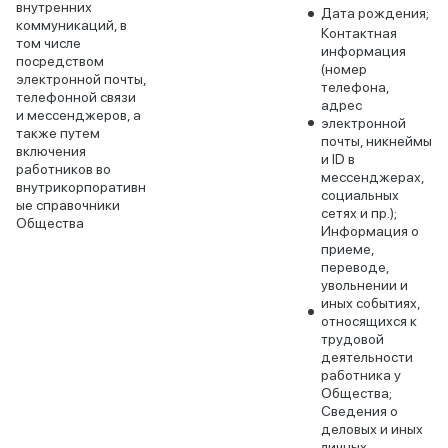
внутренних
Дата рождения;
коммуникаций, в
Контактная
том числе
информация
посредством
(номер
электронной почты,
телефона,
телефонной связи
адрес
и мессенджеров, а
электронной
также путем
почты, никнеймы
включения
и ID в
работников во
мессенджерах,
внутрикорпоративн
социальных
ые справочники
сетях и пр.);
Общества
Информация о
приеме,
переводе,
увольнении и
иных событиях,
относящихся к
трудовой
деятельности
работника у
Общества;
Сведения о
деловых и иных
личных