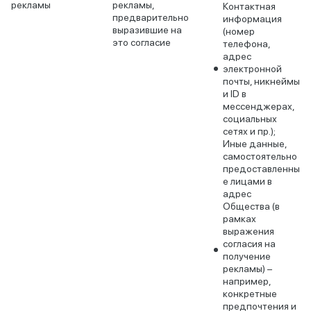
рекламы
рекламы,
Контактная
предварительно
информация
выразившие на
(номер
это согласие
телефона,
адрес
электронной
почты, никнеймы
и ID в
мессенджерах,
социальных
сетях и пр.);
Иные данные,
самостоятельно
предоставленны
е лицами в
адрес
Общества (в
рамках
выражения
согласия на
получение
рекламы) –
например,
конкретные
предпочтения и