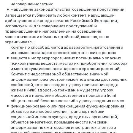
несовершеннолетних.
Нарушение законодательства, совершение преступлений
Запрещается публиковать любой контент, нарушающий
действующее законодательство Российской Федерации,
используемый для совершения преступлений и
правонарушений и направленный на совершение
мошеннических и обманных действий, включая, но не
ограничиваясь:
Контент о способах, методах разработки, изготовления и
использования наркотических средств, психотропных
веществ и их прекурсоров, новых потенциально опасных
психоактивных веществ, местах их приобретения, способах
и местах культивирования наркосодержащих растений;
Контент с недостоверной общественно значимой
информацией, распространяемой под видом достоверных
сообщений, которая создает угрозу причинения вреда
жизни и (или) здоровью граждан, имуществу, угрозу
массового нарушения общественного порядка и (или)
общественной безопасности либо угрозу создания помех
функционированию или прекращения функционирования
объектов жизнеобеспечения, транспортной или
социальной инфраструктуры, кредитных организаций,
объектов энергетики, промышленности или связи,
информационных материалов иностранных агентов и
сведений, позволяющих получить доступ к указанным