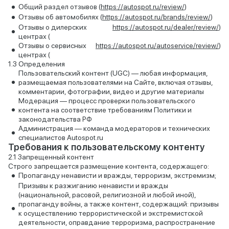
Общий раздел отзывов (
https://autospot.ru/review/
)
Отзывы об автомобилях (
https://autospot.ru/brands/review/
)
Отзывы о дилерских
https://autospot.ru/dealer/review/
)
центрах (
Отзывы о сервисных
https://autospot.ru/autoservice/review/
)
центрах (
Определения
Пользовательский контент (UGC) — любая информация,
размещаемая пользователями на Сайте, включая отзывы,
комментарии, фотографии, видео и другие материалы
Модерация — процесс проверки пользовательского
контента на соответствие требованиям Политики и
законодательства РФ
Администрация — команда модераторов и технических
специалистов Autospot.ru
Требования к пользовательскому контенту
Запрещенный контент
Строго запрещается размещение контента, содержащего:
Пропаганду ненависти и вражды, терроризм, экстремизм;
Призывы к разжиганию ненависти и вражды
(национальной, расовой, религиозной и любой иной),
пропаганду войны, а также контент, содержащий: призывы
к осуществлению террористической и экстремистской
деятельности, оправдание терроризма, распространение