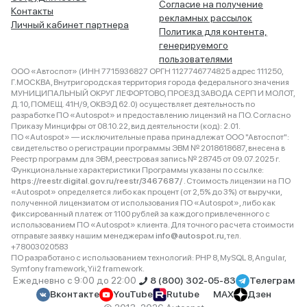
Согласие на получение
Контакты
рекламных рассылок
Личный кабинет партнера
Политика для контента,
генерируемого
пользователями
ООО «Автоспот» (ИНН 7715936827 ОРГН 1127746774825 адрес 111250,
Г.МОСКВА, Внутригородская территория города федерального значения
МУНИЦИПАЛЬНЫЙ ОКРУГ ЛЕФОРТОВО, ПРОЕЗД ЗАВОДА СЕРП И МОЛОТ,
Д. 10, ПОМЕЩ. 41Н/9, ОКВЭД 62.0) осуществляет деятельность по
разработке ПО «Autospot» и предоставлению лицензий на ПО. Согласно
Приказу Минцифры от 08.10.22, вид деятельности (код): 2.01.
ПО «Autospot» — исключительные права принадлежат ООО "Автоспот":
свидетельство о регистрации программы ЭВМ № 2018618687, внесена в
Реестр программ для ЭВМ, реестровая запись № 28745 от 09.07.2025 г.
Функциональные характеристики Программы указаны по ссылке:
https://reestr.digital.gov.ru/reestr/3467687/
. Стоимость лицензии на ПО
«Autospot» определяется либо как процент (от 2,5% до 3%) от выручки,
полученной лицензиатом от использования ПО «Autospot», либо как
фиксированный платеж от 1100 рублей за каждого привлеченного с
использованием ПО «Autospot» клиента. Для точного расчета стоимости
отправьте заявку нашим менеджерам
info@autospot.ru
, тел.
+78003020583
ПО разработано с использованием технологий: PHP 8, MySQL 8, Angular,
Symfony framework, Yii2 framework.
Ежедневно с 9:00 до 22:00
8 (800) 302-05-83
Телеграм
Вконтакте
YouTube
Rutube
MAX
Дзен