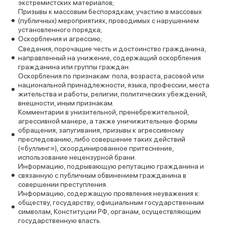
экстремистских материалов;
Призывы к массовым беспорядкам, участию в массовых
(публичных) мероприятиях, проводимых с нарушением
установленного порядка;
Оскорбления и агрессию;
Сведения, порочащие честь и достоинство гражданина,
направленный на унижение, содержащий оскорбления
гражданина или группы граждан.
Оскорбления по признакам: пола, возраста, расовой или
национальной принадлежности, языка, профессии, места
жительства и работы, религии, политических убеждений,
внешности, иным признакам.
Комментарии в унизительной, пренебрежительной,
агрессивной манере, а также уничижительные формы
обращения, запугивания, призывы к агрессивному
преследованию, либо совершение таких действий
(«буллинг»), скоординированное притеснение,
использование нецензурной брани.
Информацию, подрывающую репутацию гражданина и
связанную с публичным обвинением гражданина в
совершении преступления.
Информацию, содержащую проявления неуважения к:
обществу, государству, официальным государственным
символам, Конституции РФ, органам, осуществляющим
государственную власть.