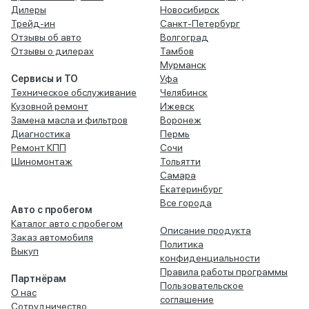
Дилеры
Новосибирск
Трейд-ин
Санкт-Петербург
Отзывы об авто
Волгоград
Отзывы о дилерах
Тамбов
Мурманск
Сервисы и ТО
Уфа
Техническое обслуживание
Челябинск
Кузовной ремонт
Ижевск
Замена масла и фильтров
Воронеж
Диагностика
Пермь
Ремонт КПП
Сочи
Шиномонтаж
Тольятти
Самара
Екатеринбург
Все города
Авто с пробегом
Каталог авто с пробегом
Описание продукта
Заказ автомобиля
Политика
Выкуп
конфиденциальности
Правила работы программы
Партнёрам
Пользовательское
О нас
соглашение
Сотрудничество