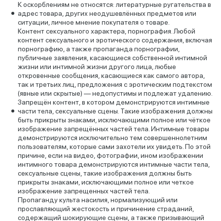
К оскорблениям не относятся: литературные ругательства в
адрес товара, других неодушевлённых предметов или
ситуации, личное мнение покупателя о товаре.
Контент сексуального характера, порнография. Любой
контент сексуального и эротического содержания, включая
порнографию, а также пропаганда порнографии,
публичные заявления, касающиеся собственной интимной
жизни или интимной жизни другого лица, любые
откровенные сообщения, касающиеся как самого автора,
так и третьих лиц, предложения с эротическим подтекстом
(явные или скрытые) — недопустимы и подлежат удалению.
Запрещён контент, в котором демонстрируются интимные
части тела, сексуальные сцены. Такие изображения должны
быть прикрыты знаками, исключающими полное или чёткое
изображение запрещённых частей тела. Интимные товары
демонстрируются исключительно тем совершеннолетним
пользователям, которые сами захотели их увидеть. По этой
причине, если на видео, фотографии, ином изображении
интимного товара демонстрируются интимные части тела,
сексуальные сцены, такие изображения должны быть
прикрыты знаками, исключающими полное или четкое
изображение запрещенных частей тела.
Пропаганду культа насилия, нормализующий или
прославляющий жестокость и причинение страданий,
содержащий шокирующие сцены, а также призывающий