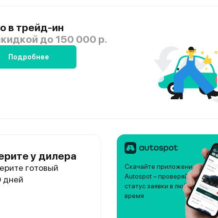
о в трейд-ин
скидкой
до 150 000 р.
Подробнее
ерите у дилера
ерите готовый
Скачайте приложение
Autospot – проверяйте
0 дней
статус заявки в любое
время