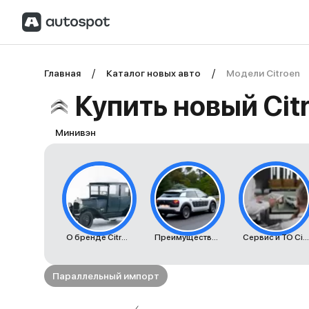
Главная
Каталог новых авто
Модели Citroen
Купить новый Cit
Минивэн
О бренде Citroen
Преимущества автомобилей Citroen
Сервис и ТО Citroen
Параллельный импорт