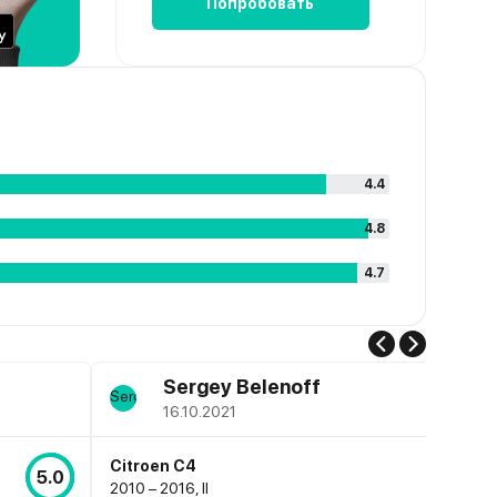
Попробовать
4.4
4.8
4.7
Sergey Belenoff
16.10.2021
Citroen C4
5.0
2010 – 2016, II