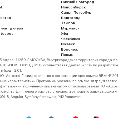
Нижний Новгород
м
Новосибирск
Санкт-Петербург
ество
Волгоград
Тамбов
бинет дилера
Мурманск
utospot
Уфа
Челябинск
Ижевск
Воронеж
Пермь
 адрес 111250, Г.МОСКВА, Внутригородская территория города
. 41Н/9, ОКВЭД 62.0) осуществляет деятельность по разработке 
 (код): 2.01.
 "Автоспот": свидетельство о регистрации программы ЭВМ № 201
ьные характеристики Программы указаны по ссылке:
https://reestr.
%) от выручки, полученной лицензиатом от использования ПО «Autos
 клиента. Для точного расчета стоимости отправьте заявку нашим
 8, Angular, Symfony framework, Yii2 framework.