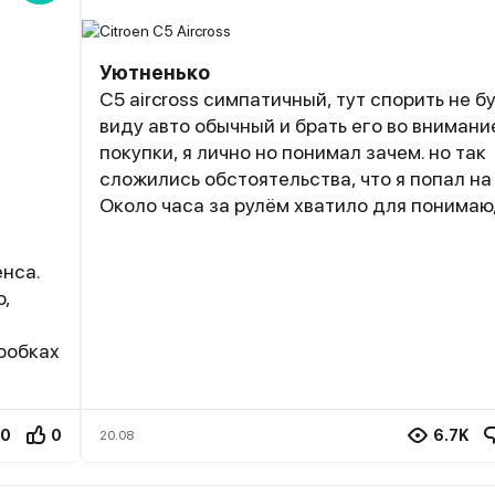
Уютненько
С5 aircross симпатичный, тут спорить не бу
виду авто обычный и брать его во внимани
покупки, я лично но понимал зачем. но так
сложились обстоятельства, что я попал на 
Около часа за рулём хватило для понимаю
почемему вообще эти машины покупают. К
это и управляемость, и динамика, и удобст
енса.
комфорт, и качество материалов, но есть т
о,
главная особенность - уют. Вот как ковры 
стенах у родителей. от которых они не от
пробках
даже когда сделал им реомнт, но это
действительно создаёт осбенный уют, так
не
С5 aircross. Я сажусь с утра в машину, беру
в так
0
0
6.7K
20.08
ларьке рядом, пока машина греется, и пока
ак у
выехал на центральную дорогу, я себя о
ти не