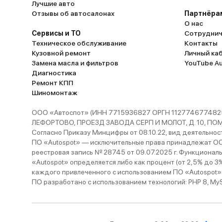
Лучшие авто
Отзывы об автосалонах
Партнёра
О нас
Сервисы и ТО
Сотруднич
Техническое обслуживание
Контакты
Кузовной ремонт
Личный ка
Замена масла и фильтров
YouTube A
Диагностика
Ремонт КПП
Шиномонтаж
ООО «Автоспот» (ИНН 7715936827 ОРГН 1127746774825
ЛЕФОРТОВО, ПРОЕЗД ЗАВОДА СЕРП И МОЛОТ, Д. 10, ПОМЕЩ
Согласно Приказу Минцифры от 08.10.22, вид деятельности
ПО «Autospot» — исключительные права принадлежат ООО
реестровая запись № 28745 от 09.07.2025 г. Функционал
«Autospot» определяется либо как процент (от 2,5% до 3
каждого привлеченного с использованием ПО «Autospot»
ПО разработано с использованием технологий: PHP 8, MySQL