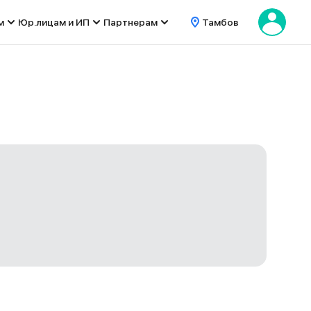
м
Юр.лицам и ИП
Партнерам
Тамбов