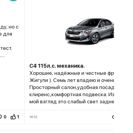
ду, но с
е для
тест.
,
онечно
С4 115л.с. механика.
во, и
Хорошие, надёжные и честные французк
ут
Жигули ). Семь лет владею и очень довол
на
Просторный салон,удобная посадка,выс
казались
клиренс,комфортная подвеска. Из недос
мой взгляд это слабый свет заднего хода
-же и в
темном дворе надо быть внимательным и
 кофе в
осторожным,если бы не парктроник,то в
0
1
4.9K
16.10
 я не
тоска. В этом ценовом сегменте альтерн
щущаю
пока не нашел.