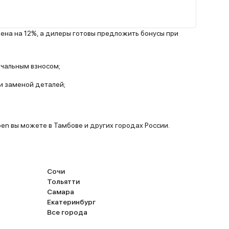
ь, в
ороге,
 будет
ена на 12%, а дилеры готовы предложить бонусы при
ностью
о
 плывёт
чальным взносом;
ой на
и заменой деталей;
ие.
ну, но
ть
очно не
oen вы можете в Тамбове и других городах России.
кх
д
дил эту
Сочи
Тольятти
Самара
Екатеринбург
Все города