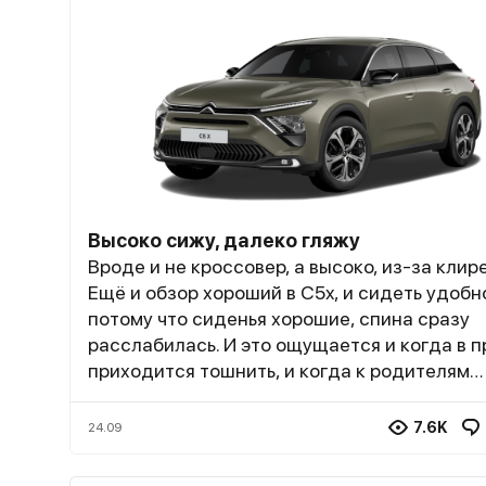
Высоко сижу, далеко гляжу
Вроде и не кроссовер, а высоко, из-за клир
Ещё и обзор хороший в C5x, и сидеть удобн
потому что сиденья хорошие, спина сразу
расслабилась. И это ощущается и когда в 
приходится тошнить, и когда к родителям
мотаюсь в соседнюю область. И ещё никак 
ожидал такого расхода, который за 7 литро
7.6K
24.09
ни разу и не выполз. А динамика при этом к
бодрого кроссовера, в котором места по су