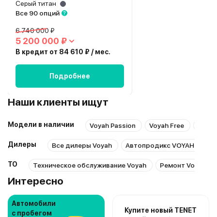
Серый титан
Все 90 опций
6 740 000 ₽
5 200 000 ₽
В кредит от 84 610 ₽ / мес.
Подробнее
Наши клиенты ищут
Модели в наличии
Voyah Passion
Voyah Free
Voyah
Дилеры
Все дилеры Voyah
Автопродикс VOYAH Школь
ТО
Техническое обслуживание Voyah
Ремонт Voyah
Интересно
Автомобили
Купите новый TENET
с пробегом