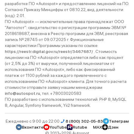
разработке ПО «Autospot» и предоставлению лицензий на ПО.
Согласно Приказу Минцифры от 08.10.22, вид деятельности
(код): 2.01.
ПО «Autospot» — исключительные права принадлежат ООО
"Автоспот": свидетельство о регистрации программы ЭВМ №
2018618687, внесена в Реестр программ для ЭВМ, реестровая
запись № 28745 от 09.07.2025 г. Функциональные
характеристики Программы указаны по ссылке:
https://reestr.digital.gov.ru/reestr/3467687/
. Стоимость
лицензии на ПО «Autospot» определяется либо как процент
(от 2,5% до 3%) от выручки, полученной лицензиатом от
использования ПО «Autospot», либо как фиксированный
платеж от 1100 рублей за каждого привлеченного с
использованием ПО «Autospot» клиента. Для точного расчета
стоимости отправьте заявку нашим менеджерам
info@autospot.ru
, тел. +78003020583
ПО разработано с использованием технологий: PHP 8, MySQL
8, Angular, Symfony framework, Yii2 framework.
Ежедневно с 9:00 до 22:00
8 (800) 302-05-83
Телеграм
Вконтакте
YouTube
Rutube
MAX
Дзен
© 2013–2026 Autospot