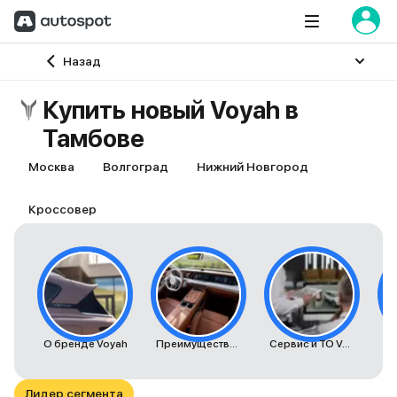
Главная
Назад
Купить новый Voyah в
Тамбове
Москва
Волгоград
Нижний Новгород
Кроссовер
О бренде Voyah
Преимущества автомобилей Voyah
Сервис и ТО Voyah
К
Лидер сегмента