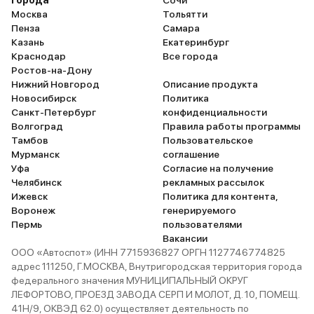
Города
Сочи
Москва
Тольятти
Пенза
Самара
Казань
Екатеринбург
Краснодар
Все города
Ростов-на-Дону
Нижний Новгород
Описание продукта
Новосибирск
Политика
Санкт-Петербург
конфиденциальности
Волгоград
Правила работы программы
Тамбов
Пользовательское
Мурманск
соглашение
Уфа
Согласие на получение
Челябинск
рекламных рассылок
Ижевск
Политика для контента,
Воронеж
генерируемого
Пермь
пользователями
Вакансии
ООО «Автоспот» (ИНН 7715936827 ОРГН 1127746774825
адрес 111250, Г.МОСКВА, Внутригородская территория города
федерального значения МУНИЦИПАЛЬНЫЙ ОКРУГ
ЛЕФОРТОВО, ПРОЕЗД ЗАВОДА СЕРП И МОЛОТ, Д. 10, ПОМЕЩ.
41Н/9, ОКВЭД 62.0) осуществляет деятельность по